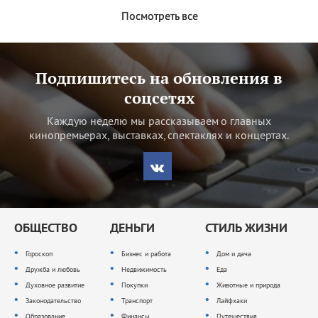
Посмотреть все
Подпишитесь на обновления в
соцсетях
Каждую неделю мы рассказываем о главных
кинопремьерах, выставках, спектаклях и концертах.
ОБЩЕСТВО
ДЕНЬГИ
СТИЛЬ ЖИЗНИ
Гороскоп
Бизнес и работа
Дом и дача
Дружба и любовь
Недвижимость
Еда
Духовное развитие
Покупки
Животные и природа
Законодательство
Транспорт
Лайфхаки
Образование
Финансы
Путешествия